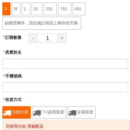
S
M
L
XL
2XL
3XL
4XL
如購買兩件，請在備註裡寫上兩件的尺碼
-
+
*
訂購數量
*
真實姓名
*
手機號碼
*
收貨方式
宅配到府
711超商取貨
全家取貨
到貨再付款 黑貓配送