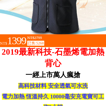
1399
NT$2799
已售:5268
NT$
2019最新科技-石墨烯電加熱
背心
一經上市萬人瘋搶
高科技材料 安全透氣可水洗
電力加熱 恆溫持久 10000毫安充電寶可工