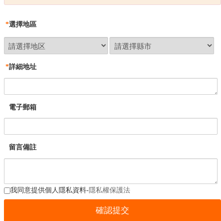
*
選擇地區
*
詳細地址
電子郵箱
留言備註
我同意提供個人隱私資料-
隱私權保護法
基隆
符*[0986****1121]
石墨烯智能電加熱背心，恆溫保暖，一件抵四件，冬
2分鐘前