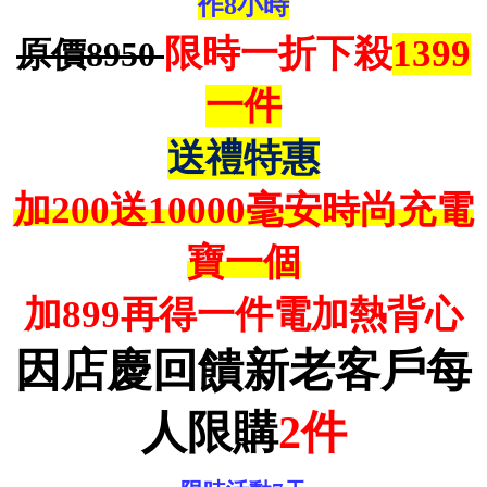
作8小時
限時一折下殺
1399
原價8950
一件
送禮特惠
加200送10000毫安時尚充電
寶一個
加899再得一件電加熱背心
因店慶回饋新老客戶每
人限購
2件